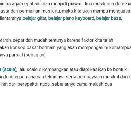
 pintas agar cepat ahli dan menjadi piawai. Ilmu musik pun demikia
g dasar dari permainan musik itu, maka kita akan mampu menguasa
iantaranya
belajar gitar
,
belajar piano keyboard
,
belajar bass
,
arah, cepat dan mudah tentunya karena faktor kita telah
pakan konsep dasar bermain yang akan mempengaruhi kemampu
nya parsial (sebagian).
 (scale)
, lalu scale dikembangkan atau diaplikasikan ke bentuk
ai dengan pemahaman teknisnya serta pembawaan musikal dari s
ilihat dari perspektif nada, sebenarnya cuma melatih dua