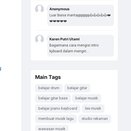
Anonymous
Luar biasa mantappppppp👍👍👍👍👍❤️
❤️❤️❤️❤️❤️
Karen Putri Utami
Bagaimana cara mengisi intro
kyboard dalam mengiri...
g
Main Tags
belajar drum
belajar gitar
belajar gitar bass
belajar musik
belajar piano keyboard
les musik
membuat musik lagu
studio rekaman
wawasan musik