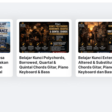
asa
Belajar Kunci Polychords,
Belajar Kunci Exte
akan
Borrowed, Quartal &
Altered & Substitu
an
Quintal Chords Gitar, Piano
Chords Gitar, Pian
al
Keyboard & Bass
Keyboard dan Bas