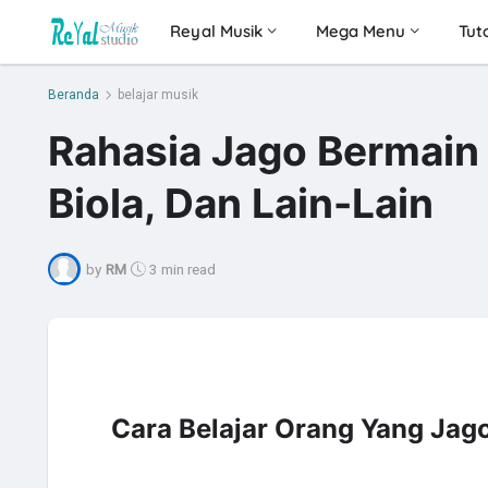
Reyal Musik
Mega Menu
Tuto
Beranda
belajar musik
Rahasia Jago Bermain 
Biola, Dan Lain-Lain
by
RM
3 min read
Cara Belajar Orang Yang Jag