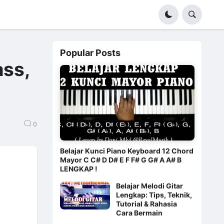
Popular Posts
ass,
0
Belajar Kunci Piano Keyboard 12 Chord
Mayor C C# D D# E F F# G G# A A# B
LENGKAP !
Belajar Melodi Gitar
Lengkap: Tips, Teknik,
Tutorial & Rahasia
Cara Bermain