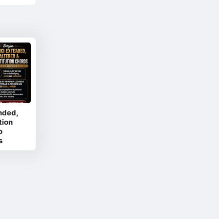
nded,
tion
o
s