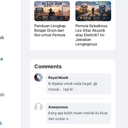
Panduan Lengkap
Pemula Sebaiknya
Belajar Drum dari
Les Gitar Akustik
Nol untuk Pemula
atau Elektrik? Ini
aik
Jawaban
Lengkapnya
sa
Comments
Reyal Musik
kl dipakai untuk nada target, gk
masuk.... tapi kl...
sti
Anonymous
Bang apa boleh maen melodi itu kluar
dari urutan s...
i