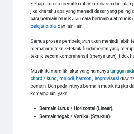
Setiap ilmu itu memiliki rahasia-rahasia dan jalan
jika kita tahu apa yang menjadi dasar yang palin
cara bermain musik
atau
cara bermain alat musik
d
belajar biola
, dan lain-lain.
Semua proses pembelajaran akan menjadi lebih ter
memahami teknik-teknik fundamental yang meru
teknik secara komprehensif (menyeluruh), tidak ha
Musik itu memiliki akar yang namanya
tangga nada
chord / kunci
,
melodi
,
harmoni
,
improvisasi
disert
pemain. Dan pada intinya b
ermain musik itu jika d
kemampuan, yakni:
Bermain Lurus / Horizontal (Linear).
Bermain tegak / Vertikal (Struktur).