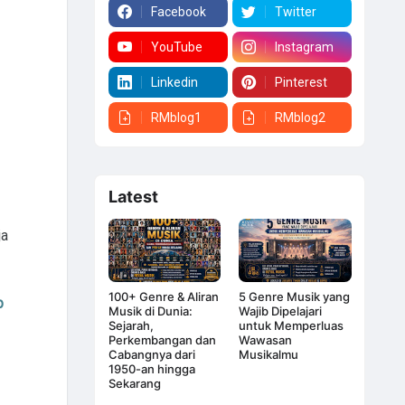
Facebook
Twitter
YouTube
Instagram
Linkedin
Pinterest
RMblog1
RMblog2
Latest
ja
100+ Genre & Aliran
5 Genre Musik yang
p
Musik di Dunia:
Wajib Dipelajari
Sejarah,
untuk Memperluas
Perkembangan dan
Wawasan
Cabangnya dari
Musikalmu
1950-an hingga
Sekarang