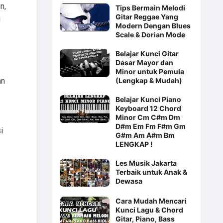
n,
Tips Bermain Melodi
Gitar Reggae Yang
i
Modern Dengan Blues
Scale & Dorian Mode
Belajar Kunci Gitar
Dasar Mayor dan
Minor untuk Pemula
(Lengkap & Mudah)
an
Belajar Kunci Piano
Keyboard 12 Chord
Minor Cm C#m Dm
D#m Em Fm F#m Gm
i
G#m Am A#m Bm
LENGKAP !
Les Musik Jakarta
Terbaik untuk Anak &
Dewasa
Cara Mudah Mencari
Kunci Lagu & Chord
Gitar, Piano, Bass