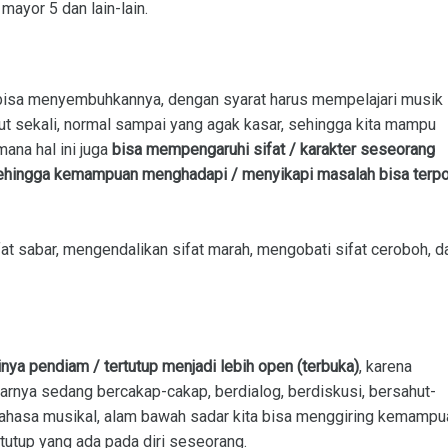
ayor 5 dan lain-lain.
k bisa menyembuhkannya, dengan syarat harus mempelajari musik
ut sekali, normal sampai yang agak kasar, sehingga kita mampu
ana hal ini juga
bisa mempengaruhi sifat / karakter seseorang
 sehingga kemampuan menghadapi / menyikapi masalah bisa terpo
fat sabar
,
mengendalikan sifat marah, me
ngobati sifat ceroboh, d
ya pendiam / tertutup menjadi lebih open (terbuka)
, karena
arnya sedang bercakap-cakap, berdialog, berdiskusi, bersahut-
ahasa musikal, alam bawah sadar kita bisa menggiring kemampu
rtutup yang ada pada diri seseorang.