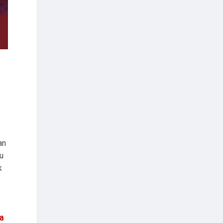
an
mu
k
a