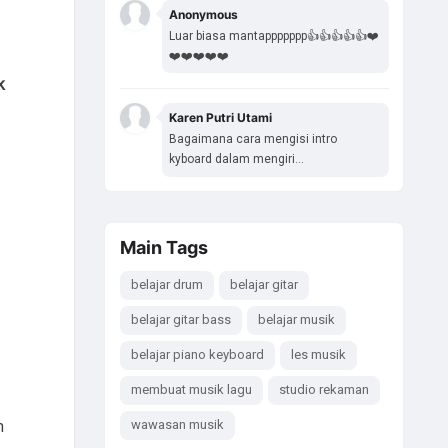
Anonymous
Luar biasa mantappppppp👍👍👍👍👍❤️
❤️❤️❤️❤️❤️
k
Karen Putri Utami
Bagaimana cara mengisi intro
kyboard dalam mengiri...
Main Tags
belajar drum
belajar gitar
belajar gitar bass
belajar musik
belajar piano keyboard
les musik
membuat musik lagu
studio rekaman
n
wawasan musik