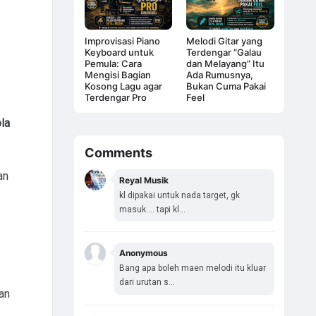
Improvisasi Piano
Melodi Gitar yang
Keyboard untuk
Terdengar “Galau
Pemula: Cara
dan Melayang” Itu
Mengisi Bagian
Ada Rumusnya,
Kosong Lagu agar
Bukan Cuma Pakai
Terdengar Pro
Feel
la
Comments
an
Reyal Musik
kl dipakai untuk nada target, gk
masuk.... tapi kl...
Anonymous
Bang apa boleh maen melodi itu kluar
dari urutan s...
an