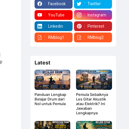
Facebook
Twitter
YouTube
Instagram
Linkedin
Pinterest
RMblog1
RMblog2
t
ap
Latest
Panduan Lengkap
Pemula Sebaiknya
Belajar Drum dari
Les Gitar Akustik
Nol untuk Pemula
atau Elektrik? Ini
Jawaban
Lengkapnya