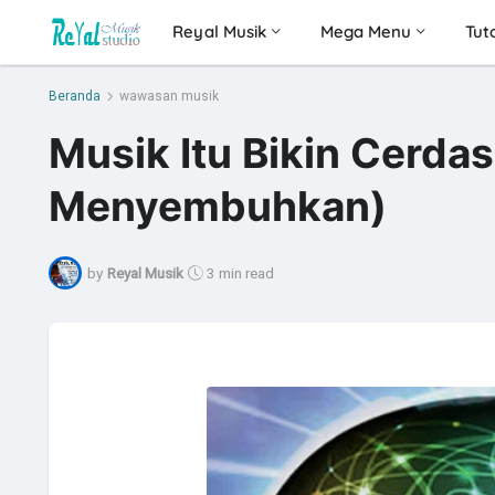
Reyal Musik
Mega Menu
Tuto
Beranda
wawasan musik
Musik Itu Bikin Cerdas
Menyembuhkan)
by
Reyal Musik
3 min read