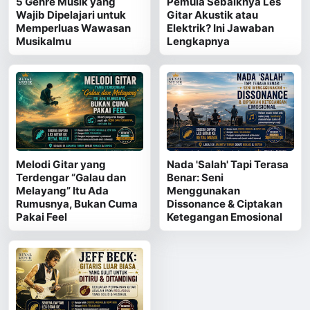
5 Genre Musik yang
Pemula Sebaiknya Les
Wajib Dipelajari untuk
Gitar Akustik atau
Memperluas Wawasan
Elektrik? Ini Jawaban
Musikalmu
Lengkapnya
Melodi Gitar yang
Nada 'Salah' Tapi Terasa
Terdengar “Galau dan
Benar: Seni
Melayang” Itu Ada
Menggunakan
Rumusnya, Bukan Cuma
Dissonance & Ciptakan
Pakai Feel
Ketegangan Emosional