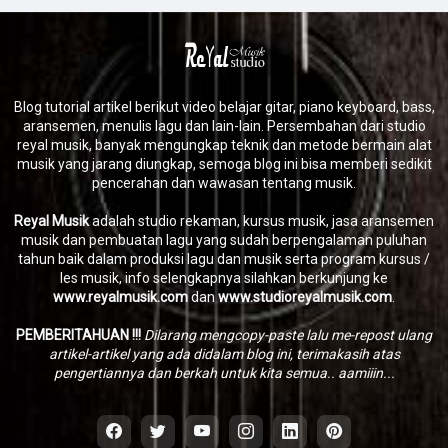
Blog tutorial artikel berikut video belajar gitar, piano keyboard, bass,
aransemen, menulis lagu dan lain-lain. Persembahan dari studio
reyal musik, banyak mengungkap teknik dan metode bermain alat
musik yang jarang diungkap, semoga blog ini bisa memberi sedikit
pencerahan dan wawasan tentang musik.
Reyal Musik
adalah studio rekaman, kursus musik, jasa aransemen
musik dan pembuatan lagu yang sudah berpengalaman puluhan
tahun baik dalam produksi lagu dan musik serta program kursus /
les musik, info selengkapnya silahkan berkunjung ke
www.reyalmusik.com
dan
www.studioreyalmusik.com
.
PEMBERITAHUAN !!!
Dilarang mengcopy-paste lalu me-repost ulang
artikel-artikel yang ada didalam blog ini, terimakasih atas
pengertiannya dan berkah untuk kita semua.. aamiiin...