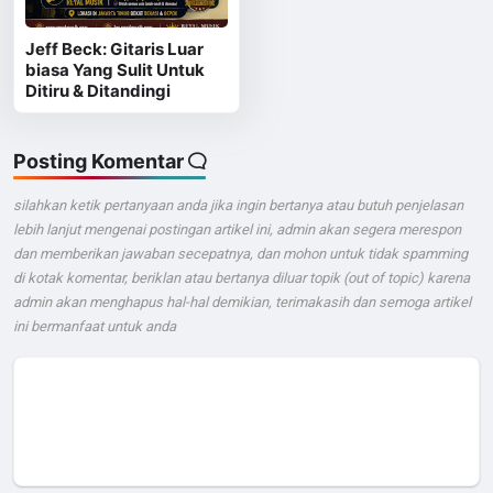
Jeff Beck: Gitaris Luar
biasa Yang Sulit Untuk
Ditiru & Ditandingi
Posting Komentar
silahkan ketik pertanyaan anda jika ingin bertanya atau butuh penjelasan
lebih lanjut mengenai postingan artikel ini, admin akan segera merespon
dan memberikan jawaban secepatnya, dan mohon untuk tidak spamming
di kotak komentar, beriklan atau bertanya diluar topik (out of topic) karena
admin akan menghapus hal-hal demikian, terimakasih dan semoga artikel
ini bermanfaat untuk anda