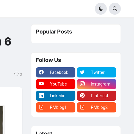
Popular Posts
 6
Follow Us
Facebook
Twitter
0
YouTube
Instagram
Linkedin
Pinterest
RMblog1
RMblog2
Latest