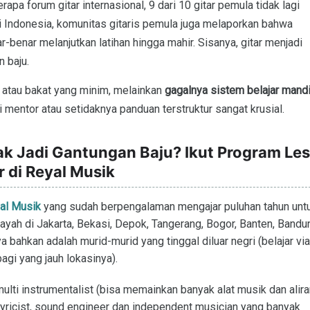
apa forum gitar internasional, 9 dari 10 gitar pemula tidak lagi
Di Indonesia, komunitas gitaris pemula juga melaporkan bahwa
-benar melanjutkan latihan hingga mahir. Sisanya, gitar menjadi
n baju.
 atau bakat yang minim, melainkan
gagalnya sistem belajar mandi
 mentor atau setidaknya panduan terstruktur sangat krusial.
ak Jadi Gantungan Baju? Ikut Program Les
r di Reyal Musik
al Musik
yang sudah berpengalaman mengajar puluhan tahun unt
layah di Jakarta, Bekasi, Depok, Tangerang, Bogor, Banten, Bandu
 bahkan adalah murid-murid yang tinggal diluar negri (belajar via
bagi yang jauh lokasinya).
multi instrumentalist (bisa memainkan banyak alat musik dan alir
 lyricist, sound engineer dan independent musician yang banyak