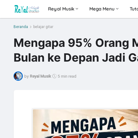
Reyal Musik
Mega Menu
Tuto
Beranda
belajar gitar
Mengapa 95% Orang Mem
Bulan ke Depan Jadi 
by
Reyal Musik
5 min read