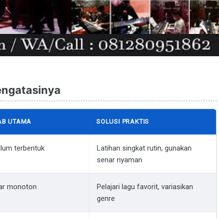
engatasinya
AB UTAMA
SOLUSI PRAKTIS
elum terbentuk
Latihan singkat rutin, gunakan
senar nyaman
ar monoton
Pelajari lagu favorit, variasikan
genre