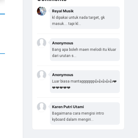
Reyal Musik
kl dipakai untuk nada target, gk
masuk.... tapi kl...
Anonymous
Bang apa boleh maen melodi itu kluar
dari urutan s...
Anonymous
Luar biasa mantappppppp👍👍👍👍👍❤️
❤️❤️❤️❤️❤️
Karen Putri Utami
Bagaimana cara mengisi intro
kyboard dalam mengiri...