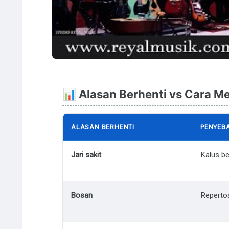
📊 Alasan Berhenti vs Cara M
ALASAN BERHENTI
PENYEB
Jari sakit
Kalus b
Bosan
Reperto