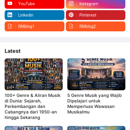
YouTube
Instagram
Linkedin
Pinterest
RMblog1
RMblog2
Latest
100+ Genre & Aliran Musik
5 Genre Musik yang Wajib
di Dunia: Sejarah,
Dipelajari untuk
Perkembangan dan
Memperluas Wawasan
Cabangnya dari 1950-an
Musikalmu
hingga Sekarang