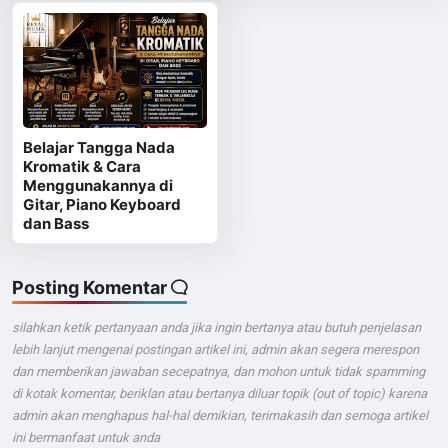
Belajar Tangga Nada
Kromatik & Cara
Menggunakannya di
Gitar, Piano Keyboard
dan Bass
Posting Komentar
silahkan ketik pertanyaan anda jika ingin bertanya atau butuh penjelasan
lebih lanjut mengenai postingan artikel ini, admin akan segera merespon
dan memberikan jawaban secepatnya, dan mohon untuk tidak spamming
di kotak komentar, beriklan atau bertanya diluar topik (out of topic) karena
admin akan menghapus hal-hal demikian, terimakasih dan semoga artikel
ini bermanfaat untuk anda