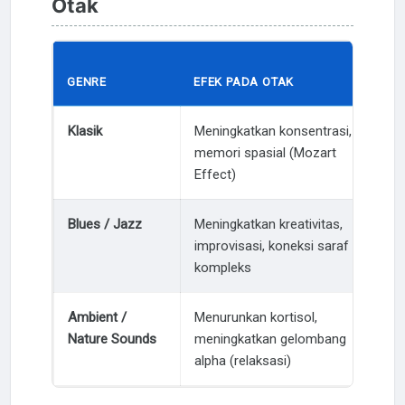
Otak
GENRE
EFEK PADA OTAK
CO
Klasik
Meningkatkan konsentrasi,
Rau
memori spasial (Mozart
Effect)
Blues / Jazz
Meningkatkan kreativitas,
Lim
improvisasi, koneksi saraf
kompleks
Ambient /
Menurunkan kortisol,
Stu
Nature Sounds
meningkatkan gelombang
seh
alpha (relaksasi)