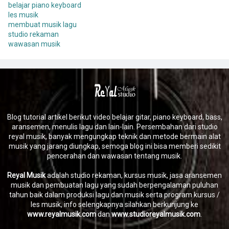
belajar piano keyboard
les musik
membuat musik lagu
studio rekaman
wawasan musik
Blog tutorial artikel berikut video belajar gitar, piano keyboard, bass,
aransemen, menulis lagu dan lain-lain. Persembahan dari studio
reyal musik, banyak mengungkap teknik dan metode bermain alat
musik yang jarang diungkap, semoga blog ini bisa memberi sedikit
pencerahan dan wawasan tentang musik.
Reyal Musik
adalah studio rekaman, kursus musik, jasa aransemen
musik dan pembuatan lagu yang sudah berpengalaman puluhan
tahun baik dalam produksi lagu dan musik serta program kursus /
les musik, info selengkapnya silahkan berkunjung ke
www.reyalmusik.com
dan
www.studioreyalmusik.com
.